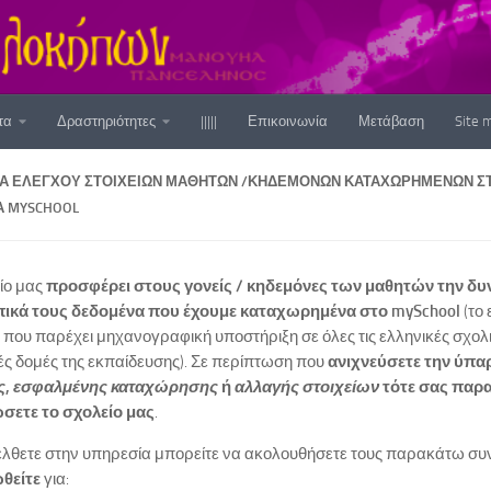
τα
Δραστηριότητες
|||||
Επικοινωνία
Μετάβαση
Site 
Α ΕΛΈΓΧΟΥ ΣΤΟΙΧΕΊΩΝ ΜΑΘΗΤΏΝ /ΚΗΔΕΜΌΝΩΝ ΚΑΤΑΧΩΡΗΜΈΝΩΝ Σ
 MYSCHOOL
ίο μας
προσφέρει στους γονείς / κηδεμόνες των μαθητών την δυ
κά τους δεδομένα που έχουμε καταχωρημένα στο mySchool
(το
που παρέχει μηχανογραφική υποστήριξη σε όλες τις ελληνικές σχολικ
κές δομές της εκπαίδευσης). Σε περίπτωση που
ανιχνεύσετε την ύπα
ς
,
εσφαλμένης καταχώρησης
ή
αλλαγής στοιχείων
τότε σας παρ
σετε το σχολείο μας
.
έλθετε στην υπηρεσία μπορείτε να ακολουθήσετε τους παρακάτω συ
θείτε
για: