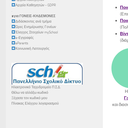
Αρχεία Καθηγητών - GDPR
Ποι
.
(Επε
∎για ΓΟΝΕΙΣ-ΚΗΔΕΜΟΝΕΣ
Ποι
Διδάσκοντες ανά τμήμα
(Πολ
Ώρες Ενημέρωσης Γονέων
Έλεγχος Στοιχείων mySchool
Βίν
e-Εγγραφές
(διά
eParents
Κοινωνική Λειτουργός
Ηλεκτρονικό Ταχυδρομείο Π.Σ.Δ.
Η
Θέλω να αλλάξω κωδικό
Γ
Ξέχασα τον κωδικό μου
Πίνακας Ελέγχου λογαριασμού
και διασ