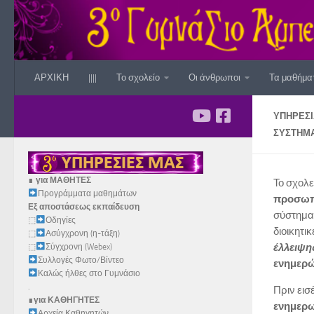
Skip to content
ΑΡΧΙΚΗ
||||
Το σχολείο
Οι άνθρωποι
Τα μαθήμα
ΥΠΗΡΕΣΊ
ΣΎΣΤΗΜΑ
∎
για ΜΑΘΗΤΕΣ
Το σχολε
Προγράμματα μαθημάτων
προσωπι
Εξ αποστάσεως εκπαίδευση
σύστημα 
⬚
Οδηγίες
διοικητι
⬚
Ασύγχρονη (η-τάξη)
έλλειψη
⬚
Σύγχρονη (Webex)
Συλλογές Φωτο/Βίντεο
ενημερώ
Καλώς ήλθες στο Γυμνάσιο
.
Πριν εισ
∎
για ΚΑΘΗΓΗΤΕΣ
ενημερω
Αρχεία Καθηγητών