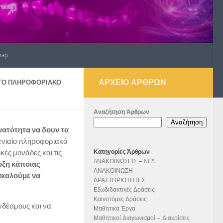
map
ΑΡΧΕΊΟ ΆΡΘΡΩΝ
ΤΟ ΠΛΗΡΟΦΟΡΙΑΚΌ
Αναζήτηση Άρθρων
Αναζήτηση
νατότητα να δουν τα
 ενιαίο πληροφοριακό
ές μονάδες και τις
Κατηγορίες Άρθρων
AΝΑΚΟΙΝΩΣΕΙΣ – NEA
ρξη κάποιας
ΑΝΑΚΟΙΝΩΣΗ
ακαλούμε να
ΔΡΑΣΤΗΡΙΟΤΗΤΕΣ
Εξωδιδακτικές Δράσεις
Καινοτόμες Δράσεις
νδέσμους και να
Μαθητικά Έργα
Μαθητικοί Διαγωνισμοί – Διακρίσεις