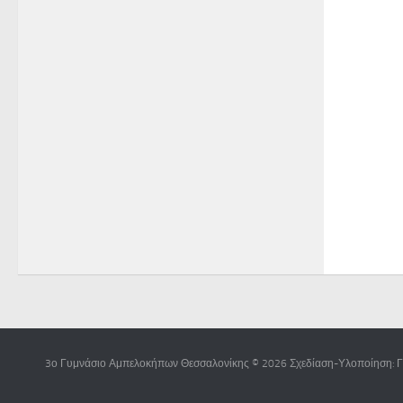
3ο Γυμνάσιο Αμπελοκήπων Θεσσαλονίκης © 2026 Σχεδίαση-Υλοποίηση: Γ