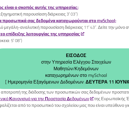
ος είναι ο σκοπός αυτής της υπηρεσίας;
ξηγηματική παρουσίαση διάρκειας 3′ 03”)
α προσωπικά σας δεδομένα καταχωρούνται στο mySchool;
ύ μεγάλη-αναλυτική παρουσίαση διάρκειας 11′ 43”. Δείτε την μόνο αν
τεο επίδειξης λειτουργίας της υπηρεσίας
ρκεια: 5′ 08”)
ΕΙΣΟΔΟΣ
στην Υπηρεσία Ελέγχου Στοιχείων
Μαθητών/Κηδεμόνων
καταχωρημένων στο mySchool
[ Ημερομηνία Εξαγόμενων Δεδομένων:
ΔΕΥΤΕΡΑ 11 ΙΟΥΝΙ
 αποτροπή της διάδοσης των προσωπικών σας δεδομένων προστατε
ενικό
Κ
ανονισμό για την
Π
ροστασία
Δ
εδομένων
της Ευρωπαϊκής 
φαλίζεται από το προσωπικό του σχολείου μας που είναι υπεύθυνο για