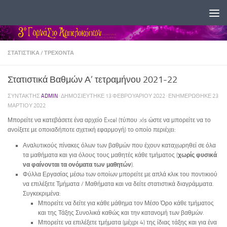
Skip to content
ΣΤΑΤΙΣΤΙΚΆ
/
ΤΡΕΧΟΝΤΑ
Στατιστικά Βαθμών Α’ τετραμήνου 2021-22
ΣΥΝΤΆΚΤΗΣ
ADMIN
· ΔΗΜΟΣΙΕΎΤΗΚΕ
13 ΦΕΒΡΟΥΑΡΊΟΥ 2022
· ΕΝΗΜΕΡΏΘΗΚΕ
23
ΜΑΡΤΊΟΥ 2022
Μπορείτε να κατεβάσετε ένα αρχείο Excel (τύπου .xls ώστε να μπορείτε να το
ανοίξετε με οποιαδήποτε σχετική εφαρμογή) το οποίο περιέχει:
Αναλυτικούς πίνακες όλων των βαθμών που έχουν καταχωρηθεί σε όλα
τα μαθήματα και για όλους τους μαθητές κάθε τμήματος (
χωρίς φυσικά
να φαίνονται τα ονόματα των μαθητών
).
Φύλλα Εργασίας μέσω των οποίων μπορείτε με απλά κλικ του ποντικιού
να επιλέξετε Τμήματα / Μαθήματα και να δείτε στατιστικά διαγράμματα.
Συγκεκριμένα:
Μπορείτε να δείτε για κάθε μάθημα τον Μέσο Όρο κάθε τμήματος
και της Τάξης Συνολικά καθώς και την κατανομή των βαθμών.
Μπορείτε να επιλέξετε τμήματα (μέχρι 4) της ίδιας τάξης και για ένα