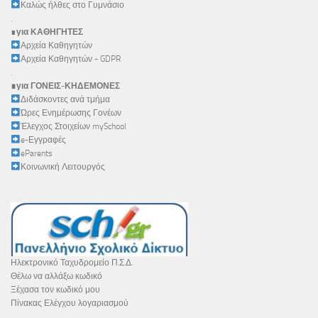
Καλώς ήλθες στο Γυμνάσιο
.
∎
για ΚΑΘΗΓΗΤΕΣ
Αρχεία Καθηγητών
Αρχεία Καθηγητών - GDPR
.
∎για ΓΟΝΕΙΣ-ΚΗΔΕΜΟΝΕΣ
Διδάσκοντες ανά τμήμα
Ώρες Ενημέρωσης Γονέων
Έλεγχος Στοιχείων mySchool
e-Εγγραφές
eParents
Κοινωνική Λειτουργός
Ηλεκτρονικό Ταχυδρομείο Π.Σ.Δ.
Θέλω να αλλάξω κωδικό
Ξέχασα τον κωδικό μου
Πίνακας Ελέγχου λογαριασμού