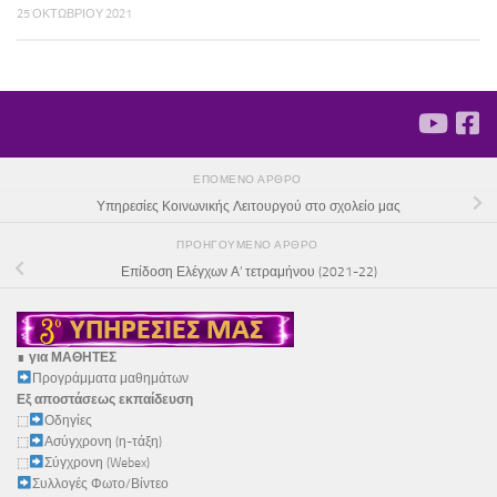
25 ΟΚΤΩΒΡΊΟΥ 2021
ΕΠΌΜΕΝΟ ΆΡΘΡΟ
Υπηρεσίες Κοινωνικής Λειτουργού στο σχολείο μας
ΠΡΟΗΓΟΎΜΕΝΟ ΆΡΘΡΟ
Επίδοση Ελέγχων Α’ τετραμήνου (2021-22)
∎
για ΜΑΘΗΤΕΣ
Προγράμματα μαθημάτων
Εξ αποστάσεως εκπαίδευση
⬚
Οδηγίες
⬚
Ασύγχρονη (η-τάξη)
⬚
Σύγχρονη (Webex)
Συλλογές Φωτο/Βίντεο