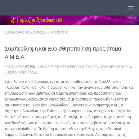
Skip to content
ΕΞΩΔΙΔΑΚΤΙΚΈΣ ΔΡΆΣΕΙΣ
/
ΤΡΕΧΟΝΤΑ
Συμπερίληψη και Ευαισθητοποίηση προς άτομα
Α.Μ.Ε.Α.
ΣΥΝΤΆΚΤΗΣ
ADMIN
· ΔΗΜΟΣΙΕΎΤΗΚΕ
6 ΦΕΒΡΟΥΑΡΊΟΥ 2024
· ΕΝΗΜΕΡΏΘΗΚΕ
14
ΦΕΒΡΟΥΑΡΊΟΥ 2024
Στο πλαίσιο της διδακτικής ενότητας του μαθήματος της Νεοελληνικής
Γλώσσας «Όλοι ίσοι, όλοι διαφορετικοί» και την ανάγκη ευαισθητοποίησης και
επιμόρφωσης των μαθητών σε θέματα αναπηρίας και προάσπισης των
ανθρωπίνων δικαιωμάτων για τα άτομα με αναπηρία, προσκλήθηκε από τη
Διευθύντρια του Σχολείου Θεοδωρίδου Ευαγγελία, ο ακτιβιστής Α.Μ.Ε.Α.
Δημήτρης Αντωνίου, την Τρίτη 6 Φεβρουαρίου 2024, στο χώρο του σχολείου.
Απευθυνόμενος στους μαθητές της Γ΄ τάξης, τους βοήθησε στην κατανόηση
των διεκδικήσεων του αναπηρικού κινήματος και συνέβαλε στην καλλιέργεια
της ενσυναίσθησης. Τη δράση υποστήριξαν οι φιλόλογοι εκπαιδευτικοί
Σαμαρά Πελαγία, Αστερίου Χρυσούλα και η Κοινωνική Λειτουργός της σχ.