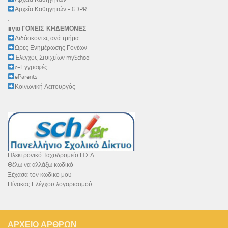
Αρχεία Καθηγητών - GDPR
.
∎για ΓΟΝΕΙΣ-ΚΗΔΕΜΟΝΕΣ
Διδάσκοντες ανά τμήμα
Ώρες Ενημέρωσης Γονέων
Έλεγχος Στοιχείων mySchool
e-Εγγραφές
eParents
Κοινωνική Λειτουργός
Ηλεκτρονικό Ταχυδρομείο Π.Σ.Δ.
Θέλω να αλλάξω κωδικό
Ξέχασα τον κωδικό μου
Πίνακας Ελέγχου λογαριασμού
ΑΡΧΕΊΟ ΆΡΘΡΩΝ