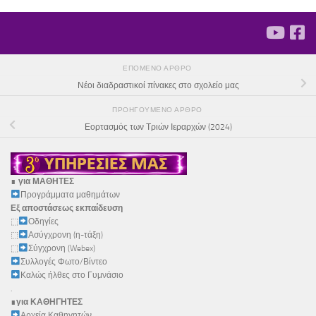
ΕΠΌΜΕΝΟ ΆΡΘΡΟ
Νέοι διαδραστικοί πίνακες στο σχολείο μας
ΠΡΟΗΓΟΎΜΕΝΟ ΆΡΘΡΟ
Εορτασμός των Τριών Ιεραρχών (2024)
∎
για ΜΑΘΗΤΕΣ
Προγράμματα μαθημάτων
Εξ αποστάσεως εκπαίδευση
⬚
Οδηγίες
⬚
Ασύγχρονη (η-τάξη)
⬚
Σύγχρονη (Webex)
Συλλογές Φωτο/Βίντεο
Καλώς ήλθες στο Γυμνάσιο
.
∎
για ΚΑΘΗΓΗΤΕΣ
Αρχεία Καθηγητών