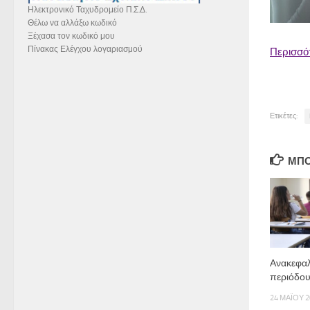
Ηλεκτρονικό Ταχυδρομείο Π.Σ.Δ.
Θέλω να αλλάξω κωδικό
Ξέχασα τον κωδικό μου
Πίνακας Ελέγχου λογαριασμού
Περισσό
Ετικέτες:
ΜΠΟ
Ανακεφαλ
περιόδου
24 ΜΑΪ́ΟΥ 