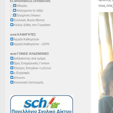
Εξ αποστάσεως εκπαίδευση
τους στι
⬚
Οδηγίες
⬚
Ασύγχρονη (η-τάξη)
⬚
Σύγχρονη (Webex)
Συλλογές Φωτο/Βίντεο
Καλώς ήλθες στο Γυμνάσιο
.
∎
για ΚΑΘΗΓΗΤΕΣ
Αρχεία Καθηγητών
Αρχεία Καθηγητών - GDPR
.
∎για ΓΟΝΕΙΣ-ΚΗΔΕΜΟΝΕΣ
Διδάσκοντες ανά τμήμα
Ώρες Ενημέρωσης Γονέων
Έλεγχος Στοιχείων mySchool
e-Εγγραφές
eParents
Κοινωνική Λειτουργός