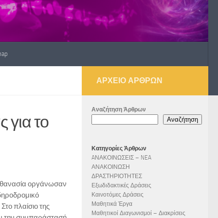
map
ΑΡΧΕΊΟ ΆΡΘΡΩΝ
Αναζήτηση Άρθρων
 για το
Αναζήτηση
Κατηγορίες Άρθρων
AΝΑΚΟΙΝΩΣΕΙΣ – NEA
ΑΝΑΚΟΙΝΩΣΗ
ΔΡΑΣΤΗΡΙΟΤΗΤΕΣ
α Αθανασία οργάνωσαν
Εξωδιδακτικές Δράσεις
ιδηροδρομικό
Καινοτόμες Δράσεις
Μαθητικά Έργα
το πλαίσιο της
Μαθητικοί Διαγωνισμοί – Διακρίσεις
υν την συμπαράστασή