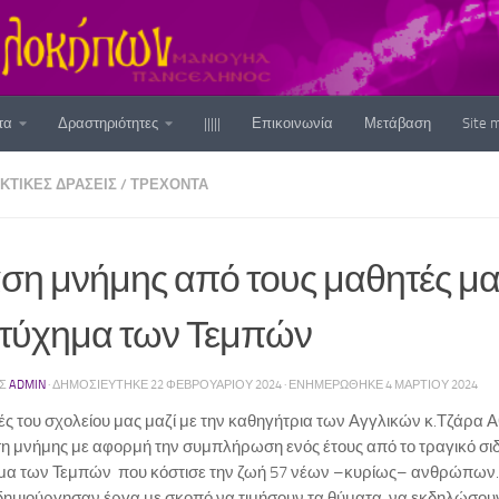
τα
Δραστηριότητες
|||||
Επικοινωνία
Μετάβαση
Site 
ΚΤΙΚΈΣ ΔΡΆΣΕΙΣ
/
ΤΡΕΧΟΝΤΑ
ση μνήμης από τους μαθητές μας
τύχημα των Τεμπών
ΗΣ
ADMIN
· ΔΗΜΟΣΙΕΎΤΗΚΕ
22 ΦΕΒΡΟΥΑΡΊΟΥ 2024
· ΕΝΗΜΕΡΏΘΗΚΕ
4 ΜΑΡΤΊΟΥ 2024
ές του σχολείου μας μαζί με την καθηγήτρια των Αγγλικών κ.Τζάρ
η μνήμης με αφορμή την συμπλήρωση ενός έτους από το τραγικό σ
μα των Τεμπών που κόστισε την ζωή 57 νέων –κυρίως– ανθρώπων. Σ
δημιούργησαν έργα με σκοπό να τιμήσουν τα θύματα, να εκδηλώσο