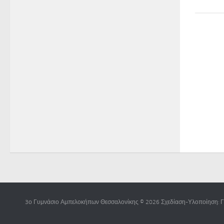
3ο Γυμνάσιο Αμπελοκήπων Θεσσαλονίκης © 2026 Σχεδίαση-Υλοποίηση: Γ