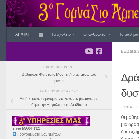
Skip to content
ΑΡΧΙΚΗ
||||
Το σχολείο
Οι άνθρωποι
Τα μαθήμα
ΕΞΩΔΙΔΑ
ΕΠΌΜΕΝΟ ΆΡΘΡΟ
Δρά
Βεβαίωση Φοίτησης Μαθητή/τριας μέσω του
gov.gr
δυσ
ΠΡΟΗΓΟΎΜΕΝΟ ΆΡΘΡΟ
Διαδικτυακό σεμινάριο για γονείς-κηδεμόνες με
θέμα την Ασφάλεια στο Διαδίκτυο
ΣΥΝΤΆΚΤ
Oι μαθητ
μια δράσ
∎
για ΜΑΘΗΤΕΣ
δυστύχη
Προγράμματα μαθημάτων
δράσης 