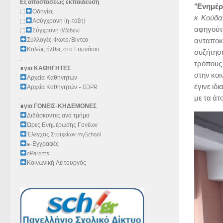
Εξ αποστάσεως εκπαίδευση
“Ενημέρ
⬚
Οδηγίες
κ. Κούδα
⬚
Ασύγχρονη (η-τάξη)
αφηγούτα
⬚
Σύγχρονη (Webex)
ανταποκρ
Συλλογές Φωτο/Βίντεο
Καλώς ήλθες στο Γυμνάσιο
συζήτησ
.
τρόπους 
∎
για ΚΑΘΗΓΗΤΕΣ
στην κοι
Αρχεία Καθηγητών
έγινε ιδ
Αρχεία Καθηγητών - GDPR
.
με τα άτ
∎για ΓΟΝΕΙΣ-ΚΗΔΕΜΟΝΕΣ
Διδάσκοντες ανά τμήμα
Ώρες Ενημέρωσης Γονέων
Έλεγχος Στοιχείων mySchool
e-Εγγραφές
eParents
Κοινωνική Λειτουργός