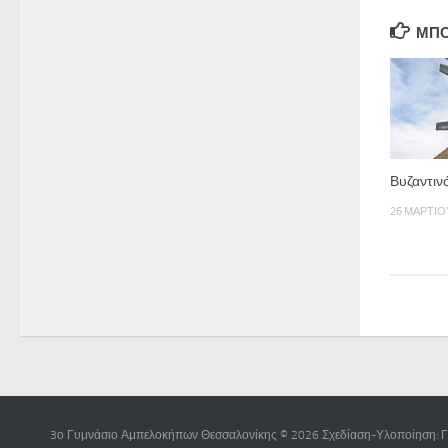
ΜΠΟ
Βυζαντιν
26 ΜΑΡΤΊΟ
3ο Γυμνάσιο Αμπελοκήπων Θεσσαλονίκης © 2026 Σχεδίαση-Υλοποίηση: Γ