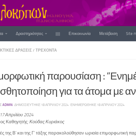
τα
Δραστηριότητες
|||||
Επικοινωνία
Μετάβαση
Site 
ΚΤΙΚΈΣ ΔΡΆΣΕΙΣ
/
ΤΡΕΧΟΝΤΑ
μορφωτική παρουσίαση : “Ενημ
ισθητοποίηση για τα άτομα με α
ΗΣ
ADMIN
· ΔΗΜΟΣΙΕΎΤΗΚΕ
18 ΑΠΡΙΛΊΟΥ 2024
· ΕΝΗΜΕΡΏΘΗΚΕ
18 ΑΠΡΙΛΊΟΥ 2024
17 Απριλίου 2024
ος Καθηγητής:
Κούδας Κυριάκος
ές της Β’ και της Γ’ τάξης παρακολούθησαν ωριαία επιμορφωτική π