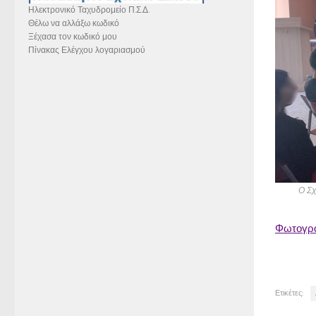
Ηλεκτρονικό Ταχυδρομείο Π.Σ.Δ.
Θέλω να αλλάξω κωδικό
Ξέχασα τον κωδικό μου
Πίνακας Ελέγχου λογαριασμού
Ο Σχ
Φωτογρα
Ετικέτες: