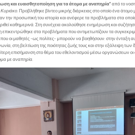
ωση και ευαισθητοποίηση για τα άτομα με αναπηρία”
από το νοση
 Κυριάκο
. Προβλήθηκε βίντεο μικρής διάρκειας στο οποίο ένα άτομο
ν την προσωπική του ιστορία και ανέφερε τα προβλήματα στα οποί
ιθεί καθημερινά. Στη συνέχεια ακολούθησε ενημέρωση και συζήτηση
η επικεντρώθηκε στα προβλήματα που αντιμετωπίζουν τα συγκεκριμ
που οι μαθητές -ως πολίτες- μπορούν να βοηθήσουν: στην ένταξη 
νωνία, στη βελτίωση της ποιότητας ζωής τους και στην εξάλειψη των 
ιαίτερη επισήμανση στο θέμα του εθελοντισμού μέσω οργανώσεων οι
ομα με αναπηρία.