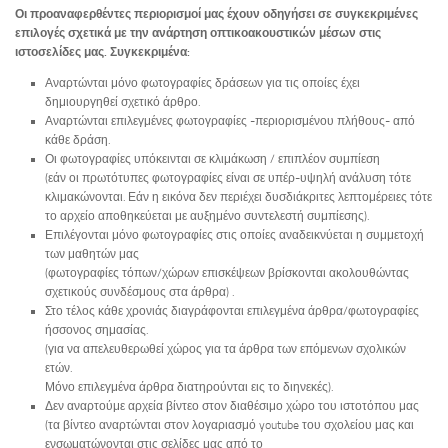
Οι προαναφερθέντες περιορισμοί μας έχουν οδηγήσει σε συγκεκριμένες
επιλογές σχετικά με την ανάρτηση οπτικοακουστικών μέσων στις
ιστοσελίδες μας. Συγκεκριμένα:
Αναρτώνται μόνο φωτογραφίες δράσεων για τις οποίες έχει
δημιουργηθεί σχετικό άρθρο.
Αναρτώνται επιλεγμένες φωτογραφίες -περιορισμένου πλήθους- από
κάθε δράση.
Οι φωτογραφίες υπόκεινται σε κλιμάκωση / επιπλέον συμπίεση
(εάν οι πρωτότυπες φωτογραφίες είναι σε υπέρ-υψηλή ανάλυση τότε
κλιμακώνονται. Εάν η εικόνα δεν περιέχει δυσδιάκριτες λεπτομέρειες τότε
το αρχείο αποθηκεύεται με αυξημένο συντελεστή συμπίεσης).
Επιλέγονται μόνο φωτογραφίες στις οποίες αναδεικνύεται η συμμετοχή
των μαθητών μας
(φωτογραφίες τόπων/χώρων επισκέψεων βρίσκονται ακολουθώντας
σχετικούς συνδέσμους στα άρθρα) .
Στο τέλος κάθε χρονιάς διαγράφονται επιλεγμένα άρθρα/φωτογραφίες
ήσσονος σημασίας.
(για να απελευθερωθεί χώρος για τα άρθρα των επόμενων σχολικών
ετών.
Μόνο επιλεγμένα άρθρα διατηρούνται εις το διηνεκές).
Δεν αναρτούμε αρχεία βίντεο στον διαθέσιμο χώρο του ιστοτόπου μας
(τα βίντεο αναρτώνται στον λογαριασμό youtube του σχολείου μας και
ενσωματώνονται στις σελίδες μας από το