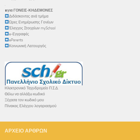
.
∎για ΓΟΝΕΙΣ-ΚΗΔΕΜΟΝΕΣ
Διδάσκοντες ανά τμήμα
Ώρες Ενημέρωσης Γονέων
Έλεγχος Στοιχείων mySchool
e-Εγγραφές
eParents
Κοινωνική Λειτουργός
Ηλεκτρονικό Ταχυδρομείο Π.Σ.Δ.
Θέλω να αλλάξω κωδικό
Ξέχασα τον κωδικό μου
Πίνακας Ελέγχου λογαριασμού
ΑΡΧΕΊΟ ΆΡΘΡΩΝ