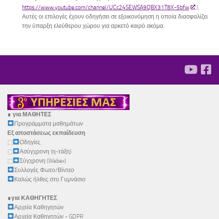
https://www.youtube.com/channel/UCc24SEWSA9QBX31T8X-5bfw
).
Αυτές οι επιλογές έχουν οδηγήσει σε εξοικονόμηση η οποία διασφαλίζει
την ύπαρξη ελεύθερου χώρου για αρκετό καιρό ακόμα.
∎
για ΜΑΘΗΤΕΣ
Προγράμματα μαθημάτων
Εξ αποστάσεως εκπαίδευση
⬚
Οδηγίες
⬚
Ασύγχρονη (η-τάξη)
⬚
Σύγχρονη (Webex)
Συλλογές Φωτο/Βίντεο
Καλώς ήλθες στο Γυμνάσιο
.
∎
για ΚΑΘΗΓΗΤΕΣ
Αρχεία Καθηγητών
Αρχεία Καθηγητών - GDPR