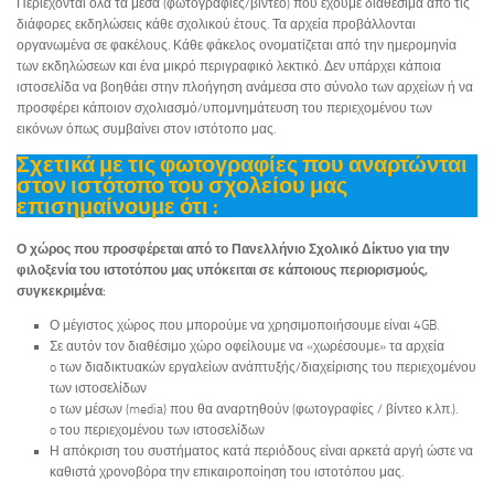
Περιέχονται όλα τα μέσα (φωτογραφίες/βίντεο) που έχουμε διαθέσιμα από τις
διάφορες εκδηλώσεις κάθε σχολικού έτους. Τα αρχεία προβάλλονται
οργανωμένα σε φακέλους. Κάθε φάκελος ονοματίζεται από την ημερομηνία
των εκδηλώσεων και ένα μικρό περιγραφικό λεκτικό. Δεν υπάρχει κάποια
ιστοσελίδα να βοηθάει στην πλοήγηση ανάμεσα στο σύνολο των αρχείων ή να
προσφέρει κάποιον σχολιασμό/υπομνημάτευση του περιεχομένου των
εικόνων όπως συμβαίνει στον ιστότοπο μας.
Σχετικά με τις φωτογραφίες που αναρτώνται
στον ιστότοπο του σχολείου μας
επισημαίνουμε ότι :
Ο χώρος που προσφέρεται από το Πανελλήνιο Σχολικό Δίκτυο για την
φιλοξενία του ιστοτόπου μας υπόκειται σε κάποιους περιορισμούς,
συγκεκριμένα:
Ο μέγιστος χώρος που μπορούμε να χρησιμοποιήσουμε είναι 4GB.
Σε αυτόν τον διαθέσιμο χώρο οφείλουμε να «χωρέσουμε» τα αρχεία
o των διαδικτυακών εργαλείων ανάπτυξής/διαχείρισης του περιεχομένου
των ιστοσελίδων
o των μέσων (media) που θα αναρτηθούν (φωτογραφίες / βίντεο κ.λπ.).
o του περιεχομένου των ιστοσελίδων
Η απόκριση του συστήματος κατά περιόδους είναι αρκετά αργή ώστε να
καθιστά χρονοβόρα την επικαιροποίηση του ιστοτόπου μας.