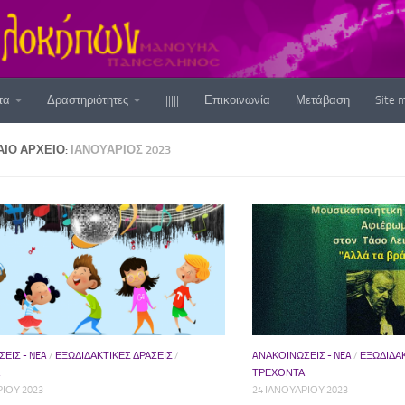
τα
Δραστηριότητες
|||||
Επικοινωνία
Μετάβαση
Site 
ΑΊΟ ΑΡΧΕΊΟ:
ΙΑΝΟΥΆΡΙΟΣ 2023
ΕΙΣ - NEA
/
ΕΞΩΔΙΔΑΚΤΙΚΈΣ ΔΡΆΣΕΙΣ
/
AΝΑΚΟΙΝΩΣΕΙΣ - NEA
/
ΕΞΩΔΙΔΑΚ
ΤΡΕΧΟΝΤΑ
ΡΊΟΥ 2023
24 ΙΑΝΟΥΑΡΊΟΥ 2023