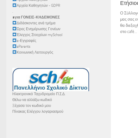
Ετήσιο
Αρχεία Καθηγητών - GDPR
.
Ο Σύλλογ
∎για ΓΟΝΕΙΣ-ΚΗΔΕΜΟΝΕΣ
μας σας ε
Διδάσκοντες ανά τμήμα
θα διεξαχ
Ώρες Ενημέρωσης Γονέων
στο café...
Έλεγχος Στοιχείων mySchool
e-Εγγραφές
eParents
Κοινωνική Λειτουργός
Ηλεκτρονικό Ταχυδρομείο Π.Σ.Δ.
Θέλω να αλλάξω κωδικό
Ξέχασα τον κωδικό μου
Πίνακας Ελέγχου λογαριασμού