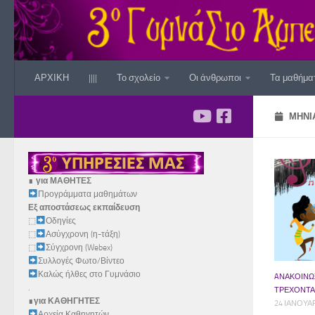
Skip to content
ΑΡΧΙΚΗ
||||
Το σχολείο
Οι άνθρωποι
Τα μαθήμα
ΜΗΝΙ
∎
για ΜΑΘΗΤΕΣ
Προγράμματα μαθημάτων
Εξ αποστάσεως εκπαίδευση
⬚
Οδηγίες
⬚
Ασύγχρονη (η-τάξη)
⬚
Σύγχρονη (Webex)
Συλλογές Φωτο/Βίντεο
Καλώς ήλθες στο Γυμνάσιο
AΝΑΚΟΙΝΩΣ
.
ΤΡΕΧΟΝΤΑ
∎
για ΚΑΘΗΓΗΤΕΣ
24 ΙΑΝΟΥΑ
Αρχεία Καθηγητών