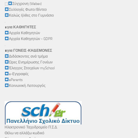
⬚
Σύγχρονη (Webex)
Συλλογές Φωτο/Βίντεο
Καλώς ήλθες στο Γυμνάσιο
.
∎
για ΚΑΘΗΓΗΤΕΣ
Αρχεία Καθηγητών
Αρχεία Καθηγητών - GDPR
.
∎για ΓΟΝΕΙΣ-ΚΗΔΕΜΟΝΕΣ
Διδάσκοντες ανά τμήμα
Ώρες Ενημέρωσης Γονέων
Έλεγχος Στοιχείων mySchool
e-Εγγραφές
eParents
Κοινωνική Λειτουργός
Ηλεκτρονικό Ταχυδρομείο Π.Σ.Δ.
Θέλω να αλλάξω κωδικό