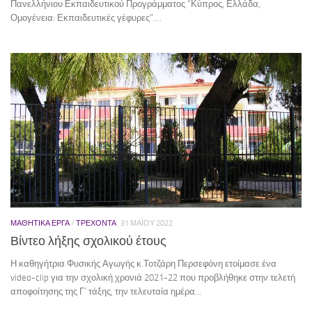
Πανελλήνιου Εκπαιδευτικού Προγράμματος “Κύπρος, Ελλάδα,
Ομογένεια: Εκπαιδευτικές γέφυρες”....
ΜΑΘΗΤΙΚΆ ΈΡΓΑ
/
ΤΡΕΧΟΝΤΑ
31 ΜΑΪ́ΟΥ 2022
Βίντεο λήξης σχολικού έτους
Η καθηγήτρια Φυσικής Αγωγής κ.Τοτζάρη Περσεφόνη ετοίμασε ένα
video-clip για την σχολική χρονιά 2021-22 που προβλήθηκε στην τελετή
αποφοίτησης της Γ’ τάξης, την τελευταία ημέρα...