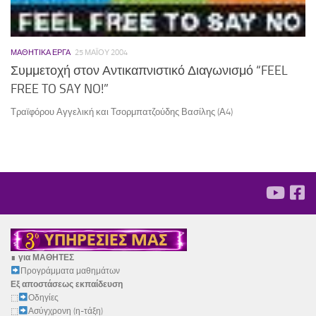
ΜΑΘΗΤΙΚΆ ΈΡΓΑ
25 ΜΑΪ́ΟΥ 2004
Συμμετοχή στον Αντικαπνιστικό Διαγωνισμό “FEEL
FREE TO SAY NO!”
Τραϊφόρου Αγγελική και Τσορμπατζούδης Βασίλης (Α4)
∎
για ΜΑΘΗΤΕΣ
Προγράμματα μαθημάτων
Εξ αποστάσεως εκπαίδευση
⬚
Οδηγίες
⬚
Ασύγχρονη (η-τάξη)